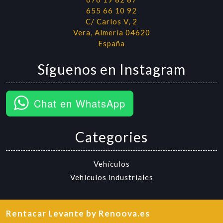
655 66 10 92
C/ Carlos V, 2
Vera
,
Almería
04620
España
Síguenos en Instagram
Chat en WhatsApp
Categories
Vehículos
Vehículos industriales
Rentacar Levante
by Renoova.es