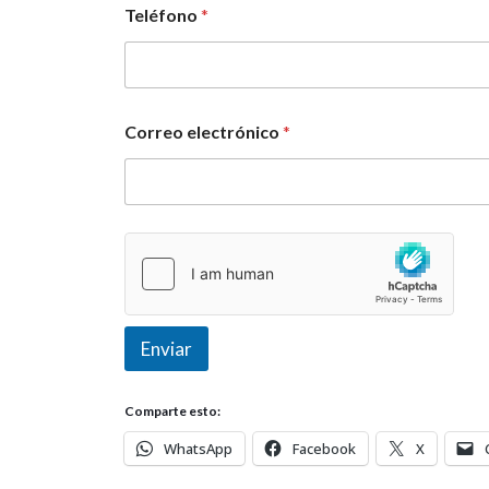
Teléfono
*
e
e
l
*
Correo electrónico
*
Enviar
Comparte esto:
WhatsApp
Facebook
X