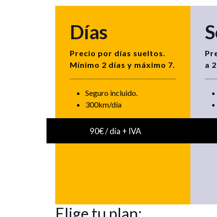
Días
S
Precio por días sueltos.
Pr
Mínimo 2 días y máximo 7.
a 2
Seguro incluido.
300km/día
90€ / día + IVA
Elige tu plan: